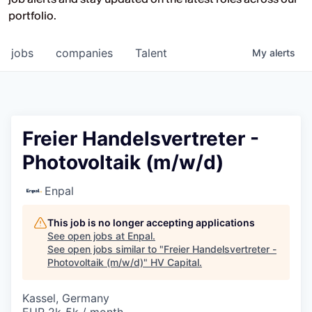
Opportunities at HV Capital and the
portfolio.
companies we back.
jobs
companies
Talent
My
alerts
Freier Handelsvertreter -
Photovoltaik (m/w/d)
Enpal
This job is no longer accepting applications
See open jobs at
Enpal
.
See open jobs similar to "
Freier Handelsvertreter -
Photovoltaik (m/w/d)
"
HV Capital
.
Kassel, Germany