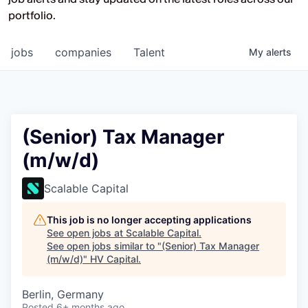
Opportunities at HV Capital and the
portfolio.
companies we back.
jobs
companies
Talent
My
alerts
(Senior) Tax Manager
(m/w/d)
Scalable Capital
This job is no longer accepting applications
See open jobs at
Scalable Capital
.
See open jobs similar to "
(Senior) Tax Manager
(m/w/d)
"
HV Capital
.
Berlin, Germany
Posted
6+ months ago